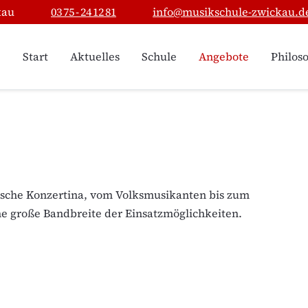
kau
03 75 - 24 12 81
info@musikschule-zwickau.d
Start
Aktuelles
Schule
Angebote
Philos
lische Konzertina, vom Volksmusikanten bis zum
ne große Bandbreite der Einsatzmöglichkeiten.