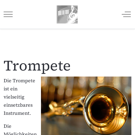
Mobile Menu Toggle
Off
Trompete
Die Trompete
ist ein
vielseitig
einsetzbares
Instrument.
Die
Möglichkeiten