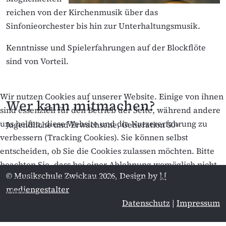
reichen von der Kirchenmusik über das
Sinfonieorchester bis hin zur Unterhaltungsmusik.
Kenntnisse und Spielerfahrungen auf der Blockflöte
sind von Vorteil.
Wir nutzen Cookies auf unserer Website. Einige von ihnen
Wer kann mitmachen?
sind essenziell für den Betrieb der Seite, während andere
uns helfen, diese Website und die Nutzererfahrung zu
Jugendliche und Erwachsene, Generation 50+
verbessern (Tracking Cookies). Sie können selbst
entscheiden, ob Sie die Cookies zulassen möchten. Bitte
beachten Sie, dass bei einer Ablehnung womöglich nicht
© Musikschule Zwickau 2026, Design by
].[
mehr alle Funktionalitäten der Seite zur Verfügung
mediengestalter
stehen.
Datenschutz
|
Impressum
Akzeptieren
Ablehnen